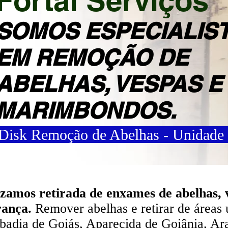
Fortal Serviços
SOMOS ESPECIALIS
EM REMOÇÃO DE
ABELHAS, VESPAS E
MARIMBONDOS.
Disk Remoção de Abelhas - Unidade
izamos retirada de enxames de abelhas
rança.
Remover abelhas e retirar de áreas 
adia de Goiás, Aparecida de Goiânia, Arag