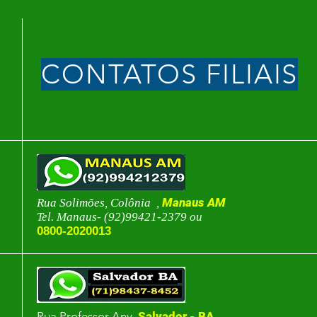
CONTATOS FILIAIS
Manaus AM
Rua Solimões, Colônia ,
Tel. Manaus- (92)99421-2379 ou
0800-2020013
Rua Professor Any,
Salvador - BA