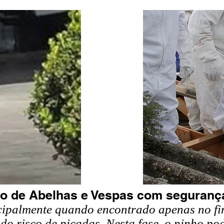
o de Abelhas e Vespas com segurança 
cipalmente quando encontrado apenas no fi
ado risco de
picadas
. Nesta fase, o ninho po