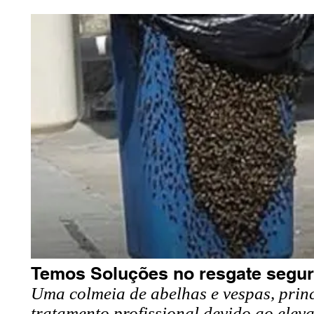
Temos Soluções no resgate segur
Uma colmeia de abelhas e vespas, prin
tratamento profissional devido ao elev