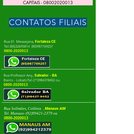
CAPITAIS - 08002020013
CONTATOS FILIAIS
Rua 01 Messejana,
Fortaleza CE
Te
l-(85)32695814
(85)987769257
0800-2020013
Rua Professor Any,
Salvador - BA
Bairro - LobatoTel-(71)984378452 ou
0800-2020013
Rua Solimões, Colônia ,
Manaus AM
Tel. Manaus-
(92)99421-2379
ou
0800-2020013