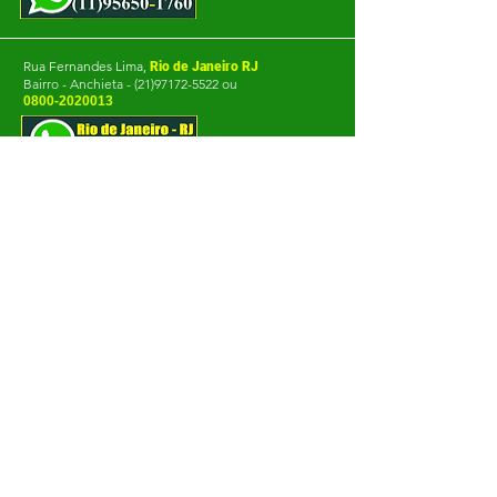
Rua Fernandes Lima,
Rio de Janeiro RJ
Bairro - Anchieta -
(21)97172-5522
ou
0800-2020013
Rua Cecilia dos Santos,
Florianópolis SC
Bairro - Trindade -
(48)99122-3611
ou
0800-2020013
Unidade Curitiba - PR
Rua Paraíba N:101 Guairá,
Curitiba - PR
Whats
(41)99199-1643
ou
0800-2020013
Goiânia GO
Rua Ceci 14 - Bairro Vila Rosa
-