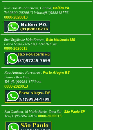
Rua Dos Mundurucus, Guamá,
Belém PA
Tel
0800-2020013
Whats(91)988818776
0800-2020013
Rua Virgilio de Melo Franco ,
Belo Horizonte MG
Lagoa Santa - Tel-
(31)972457699
ou
0800-2020013
Rua Antonio Parreiras ,
Porto Alegre RS
Bairro - Bela Vista
Tel.
(51)99984-1769
ou
0800-2020013
Rua Guaiana, Jd Maria Estela- Zona Sul -
São Paulo SP
Tel-
(11)95650-1760
ou
0800-2020013