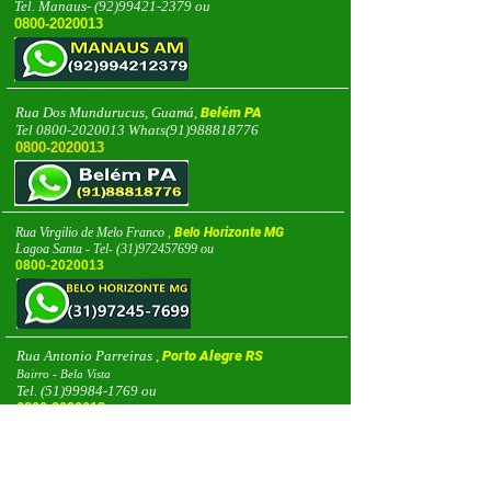
Tel. Manaus-
(92)99421-2379
ou
0800-2020013
Rua Dos Mundurucus, Guamá,
Belém PA
Tel
0800-2020013
Whats(91)988818776
0800-2020013
Rua Virgilio de Melo Franco ,
Belo Horizonte MG
Lagoa Santa - Tel-
(31)972457699
ou
0800-2020013
Rua Antonio Parreiras ,
Porto Alegre RS
Bairro - Bela Vista
Tel.
(51)99984-1769
ou
0800-2020013