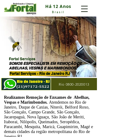
Há 12 Anos
Brasil
Fortal Serviços
SOMOS ESPECIALISTA EM REMOÇÃO DE
ABELHAS, VESPAS E MARIMBONDOS.
Fortal Serviços - Rio de Janeiro RJ
Rio 0800-2020013
Realizamos Remoção de Enxames de Abelhas,
Vespas e Marimbondos.
Atendemos no Rio de
Janeiro, Duque de Caxias, Niterói, Belford Roxo,
São Gonçalo, Campo Grande, São Gonçalo,
Jacarepaguà, Nova Iguaçu, São João de Meriti,
Itaborai, Nilòpolis, Queimados, Seropédica,
Paracambi, Mesquita, Maricà, Guapimirim, Magé e
demais cidades da região metropolitana do Rio de
Janeiro RJ