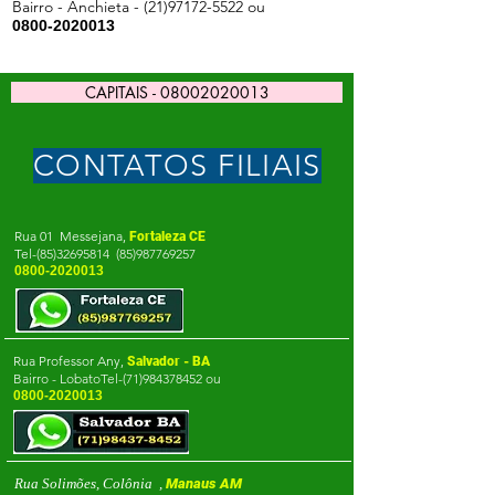
Bairro - Anchieta -
(21)97172-5522
ou
0800-2020013
CAPITAIS - 08002020013
CONTATOS FILIAIS
Rua 01 Messejana,
Fortaleza CE
Te
l-(85)32695814
(85)987769257
0800-2020013
Rua Professor Any,
Salvador - BA
Bairro - LobatoTel-(71)984378452 ou
0800-2020013
Rua Solimões, Colônia ,
Manaus AM