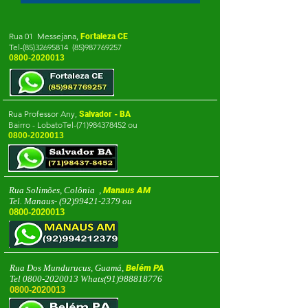
Rua 01 Messejana,
Fortaleza CE
Te
l-(85)32695814
(85)987769257
0800-2020013
Rua Professor Any,
Salvador - BA
Bairro - LobatoTel-(71)984378452 ou
0800-2020013
Rua Solimões, Colônia ,
Manaus AM
Tel. Manaus-
(92)99421-2379
ou
0800-2020013
Rua Dos Mundurucus, Guamá,
Belém PA
Tel
0800-2020013
Whats(91)988818776
0800-2020013