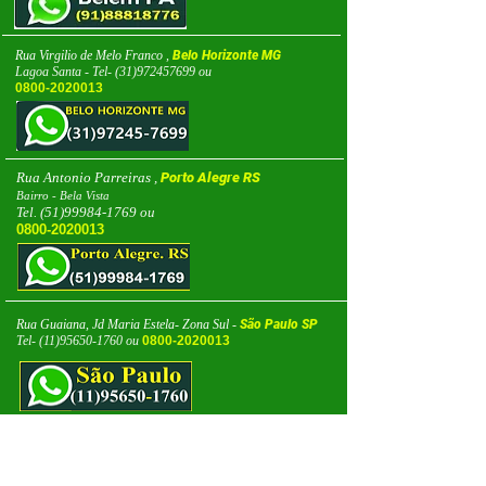
Rua Virgilio de Melo Franco ,
Belo Horizonte MG
Lagoa Santa - Tel-
(31)972457699
ou
0800-2020013
Rua Antonio Parreiras ,
Porto Alegre RS
Bairro - Bela Vista
Tel.
(51)99984-1769
ou
0800-2020013
Rua Guaiana, Jd Maria Estela- Zona Sul -
São Paulo SP
Tel-
(11)95650-1760
ou
0800-2020013
Rua Fernandes Lima,
Rio de Janeiro RJ
Bairro - Anchieta -
(21)97172-5522
ou