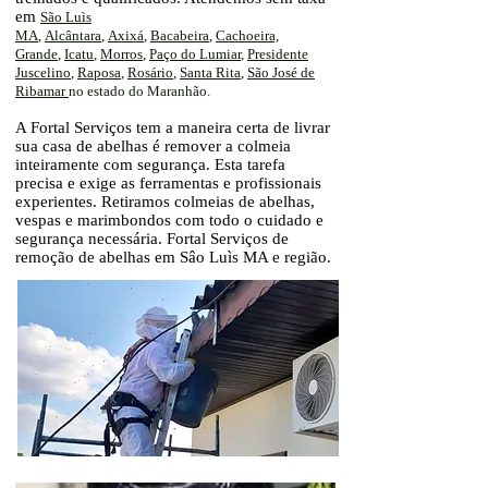
em
São Luìs
MA
,
Alcântara
,
Axixá
,
Bacabeira
,
Cachoeira,
Grande
,
Icatu
,
Morros
,
Paço do Lumiar
,
Presidente
Juscelino
,
Raposa
,
Rosário
,
Santa Rita
,
São José de
Ribamar
no estado do Maranhão.
A Fortal Serviços tem a maneira certa de livrar
sua casa de abelhas é remover a colmeia
inteiramente com segurança. Esta tarefa
precisa e exige as ferramentas e profissionais
experientes. Retiramos colmeias de abelhas,
vespas e marimbondos com todo o cuidado e
segurança necessária. Fortal Serviços de
remoção de abelhas em Sâo Luìs MA e região.