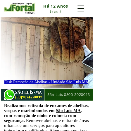
Há 12 Anos
Brasil
Disk Remoção de Abelhas - Unidade São Luìs MA
São Luìs 0800-2020013
Realizamos retirada de enxames de abelhas,
vespas e marimbondos em
Sâo Luìs MA
,
com remoção de ninho e colmeia com
segurança.
Remover abelhas e retirar de áreas
urbanas e um serviços para apicultores
treinados e qualificados. Atendemos sem taxa