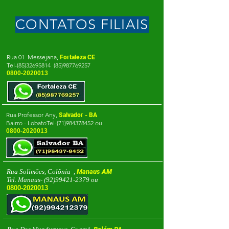
CONTATOS FILIAIS
Rua 01 Messejana,
Fortaleza CE
Te
l-(85)32695814
(85)987769257
0800-2020013
Rua Professor Any,
Salvador - BA
Bairro - LobatoTel-(71)984378452 ou
0800-2020013
Rua Solimões, Colônia ,
Manaus AM
Tel. Manaus-
(92)99421-2379
ou
0800-2020013