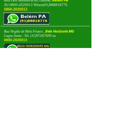
Rua Dos Mundurucus, Guamá,
Belém PA
Tel
0800-2020013
Whats(91)988818776
0800-2020013
Rua Virgilio de Melo Franco ,
Belo Horizonte MG
Lagoa Santa - Tel-
(31)972457699
ou
0800-2020013
Rua Antonio Parreiras ,
Porto Alegre RS
Bairro - Bela Vista
Tel.
(51)99984-1769
ou
0800-2020013
Rua Guaiana, Jd Maria Estela- Zona Sul -
São Paulo SP
Tel-
(11)95650-1760
ou
0800-2020013