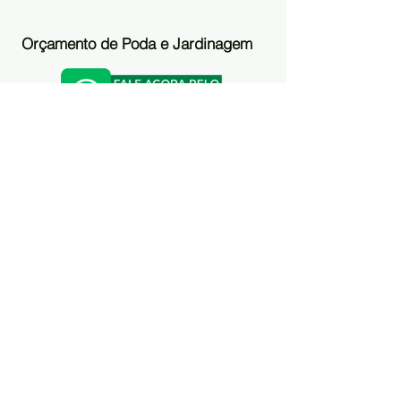
Orçamento de Poda e Jardinagem
Nossos
diferenciais
Serviços diferenciados
Oferecemos serviços diferenciados e com preço
justo. Atendimento ágil com qualidade e
cordialidade.