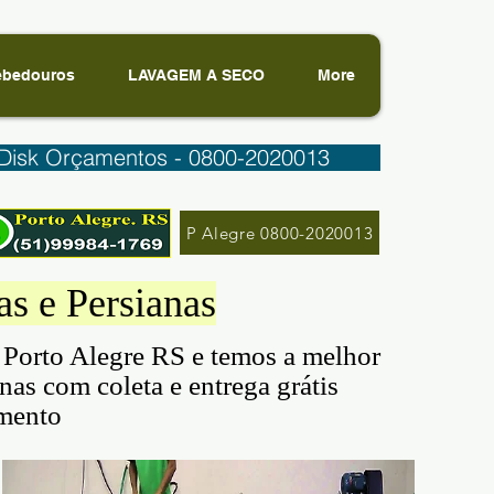
ebedouros
LAVAGEM A SECO
More
Disk Orçamentos - 0800-2020013
P Alegre 0800-2020013
as e Persianas
 Porto Alegre RS e temos a melhor
anas com coleta e entrega grátis
amento